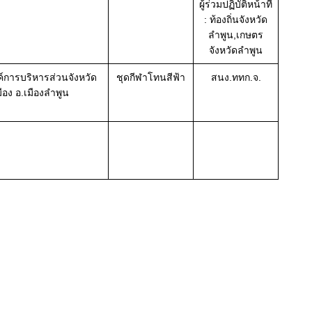
ผู้ร่วมปฏิบัติหน้าที่
: ท้องถิ่นจังหวัด
ลำพูน,เกษตร
จังหวัดลำพูน
์การบริหารส่วนจังหวัด
ชุดกีฬาโทนสีฟ้า
สนง.ททก.จ.
ือง อ.เมืองลำพูน