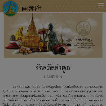
จังหวัดลำพูน
LAMPHUN
จังหวัดลำพูน เดิมชื่อเมืองหริภุญไชย เป็นเมืองโบราณ มีอายุประมาณ
1,343 ปี ตามพงศาวดารโยนกเล่าสืบต่อกันถึงการสร้างเมืองหริภุญไชย โดย
ฤาษีวาสุเทพ เป็นผู้เกณฑ์พวกเม็งคบุตร หรือ ชนเชื้อชาติมอญมาสร้างเมืองนี้
ขึ้น ในพื้นที่ระหว่างแม่น้ำสองสาย คือ แม่น้ำกวง และแม่น้ำปิง เมื่อมาสร้างเสร็จ
ได้ส่งทูตไปเชิญ ราชธิดากษัตริย์เมืองละโว้พระนาม “จามเทวี” มาเป็นปฐม