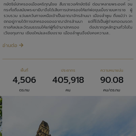
กษัตริย์ปกครองเมืองหริภุญไชย สืบราชวงศ์กษัตริย์ ต่อมาหลายพระองค์ จน
กระทั่งถึงสมัยพระยายีบาจึงได้เสียการปกครองให้แก่พ่อขุนเม็งรายมหาราช ผู้
รวบรวม แว่นแคว้นทางเหนือเข้าเป็นอาณาจักรล้านนา เมืองลำพูน ถึงแม้ว่า จะ
ตกอยู่ภายใต้การปกครองของอาณาจักรล้านนา แต่ก็ได้เป็นผู้ถ่ายทอดมรดก
ทางศิลปและวัฒนธรรมให้แก่ผู้ที่เข้ามาปกครอง ดังปรากฏหลักฐานทั่วไปใน
เวียงกุมกาม เชียงใหม่และเชียงราย เมืองลำพูนจึงยังคงความส...
อ่านต่อ
พื้นที่
ประชากร
ความหนาแน่น
4,506
405,918
90.08
ตร.กม
คน
คน/ตร.กม