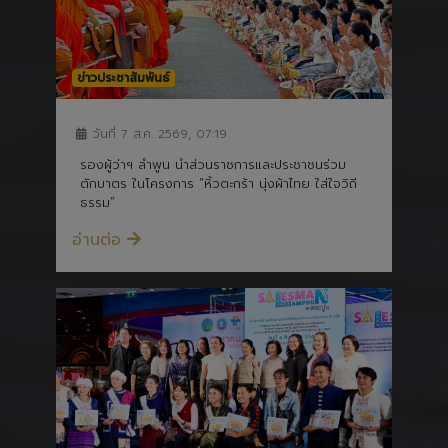
ข่าวประชาสัมพันธ์
วันที่ 7 ส.ค. 2569, 07:19
รองผู้ว่าฯ ลำพูน นำส่วนราชการและประชาชนร่วม
ตักบาตร ในโครงการ “หิ้วตะกร้า นุ่งผ้าไทย ใส่ใจวิถี
ธรรม”
อ่านต่อ
ข่าวประชาสัมพันธ์