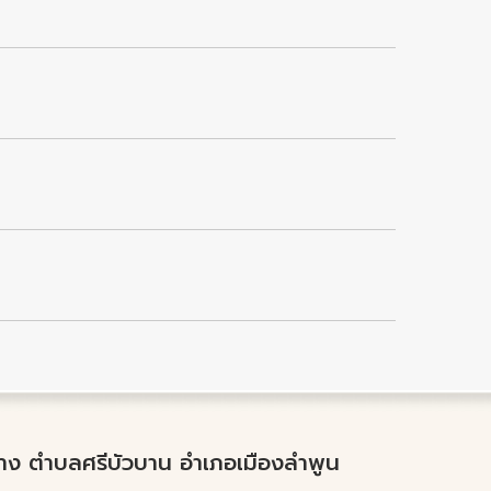
ำปาง ตำบลศรีบัวบาน อำเภอเมืองลำพูน