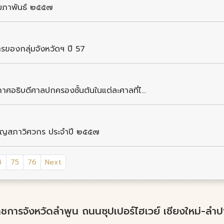
ุมภาพันธ์ ๒๕๕๗
ารของกลุ่มจังหวัดฯ ปี 57
อธิบดีศาลปกครองชั้นต้นในแต่ละศาลที่ไ...
ามัญสภาวิศวกร ประจำปี ๒๕๕๗
4
75
76
Next
์ราชการจังหวัดลำพูน ถนนซุปเปอร์ไฮเวย์ เชียงใหม่-ล