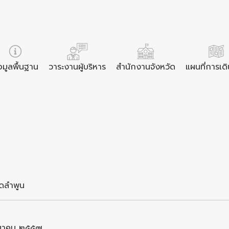
อมูลพื้นฐาน
วาระงานผู้บริหาร
สำนักงานจังหวัด
แผนที่การเด
ัดลำพูน
มีนาคม ๒๕๕๗