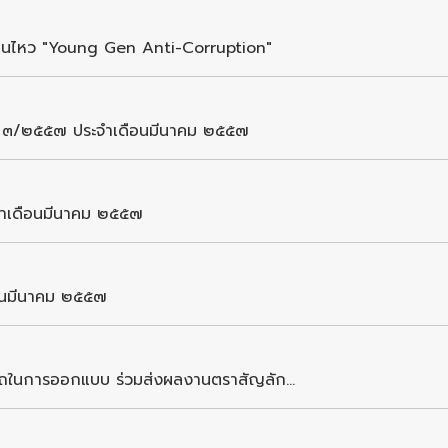
ื่อนไหว "Young Gen Anti-Corruption"
ที่ ๓/๒๕๕๗ ประจำเดือนมีนาคม ๒๕๕๗
ะจำเดือนมีนาคม ๒๕๕๗
ือนมีนาคม ๒๕๕๗
ารถในการออกแบบ ร่วมส่งผลงานตราสัญลัก...