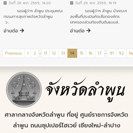
วันที่ 26 พ.ค. 2569, 14:20
วันที่ 26 พ.ค. 2569, 14:19
รองผู้ว่าฯ ลำพูน ประชุมคณะ
รองผู้ว่าฯ ลำพูน นำคณะฯ
กรรมการสุขภาพจังหวัดลำพูน
ลงพื้นที่ประเมินคัดเลือกองค์กร
ว...
ปกครองส่วนท้องถิ่นต้นแบบส่...
อ่านต่อ
อ่านต่อ
...
...
(current)
Previous
1
2
11
12
13
14
15
16
17
91
92
N
ศาลากลางจังหวัดลำพูน ที่อยู่ ศูนย์ราชการจังหวัด
ลำพูน ถนนซุปเปอร์ไฮเวย์ เชียงใหม่-ลำปาง