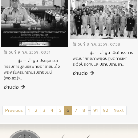
ข่าวสารจังหวัด
ข่าวสารจังหวัด
วันที่ 8 ก.ค. 2569, 07:58
ผู้ว่าฯ ลำพูน เปิดโครงการ
วันที่ 9 ก.ค. 2569, 03:31
พัฒนาศักยภาพชุดปฏิบัติการเฝ้า
ผู้ว่าฯ ลำพูน ประชุมคณะ
ระวังป้องกันและปราบปรามยา...
กรรมการมูลนิธิแพทย์อาสาสมเด็จ
พระศรีนครินทราบรมราชชนนี
อ่านต่อ
(พอ.สว.)ฯ...
อ่านต่อ
...
(current)
Previous
1
2
3
4
5
6
7
8
91
92
Next