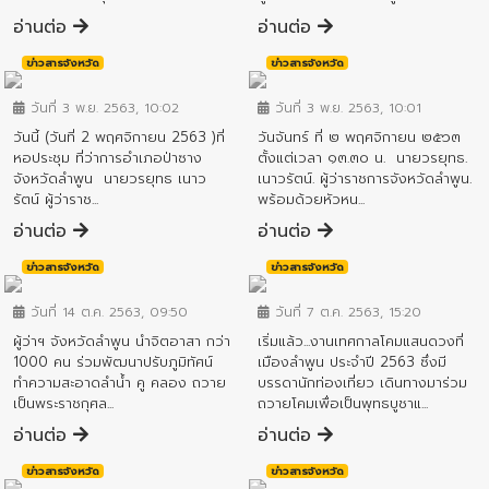
อ่านต่อ
อ่านต่อ
ข่าวสารจังหวัด
ข่าวสารจังหวัด
วันที่ 3 พ.ย. 2563, 10:02
วันที่ 3 พ.ย. 2563, 10:01
วันนี้ (วันที่ 2 พฤศจิกายน 2563 )ที่
วันจันทร์ ที่ ๒ พฤศจิกายน ๒๕๖๓
หอประชุม ที่ว่าการอำเภอป่าซาง
ตั้งแต่เวลา ๑๓.๓๐ น. นายวรยุทธ.
จังหวัดลำพูน นายวรยุทธ เนาว
เนาวรัตน์. ผู้ว่าราชการจังหวัดลำพูน.
รัตน์ ผู้ว่าราช...
พร้อมด้วยหัวหน...
อ่านต่อ
อ่านต่อ
ข่าวสารจังหวัด
ข่าวสารจังหวัด
วันที่ 14 ต.ค. 2563, 09:50
วันที่ 7 ต.ค. 2563, 15:20
ผู้ว่าฯ จังหวัดลำพูน นำจิตอาสา กว่า
เริ่มแล้ว...งานเทศกาลโคมแสนดวงที่
1000 คน ร่วมพัฒนาปรับภูมิทัศน์
เมืองลำพูน ประจำปี 2563 ซึ่งมี
ทำความสะอาดลำน้ำ คู คลอง ถวาย
บรรดานักท่องเที่ยว เดินทางมาร่วม
เป็นพระราชกุศล...
ถวายโคมเพื่อเป็นพุทธบูชาแ...
อ่านต่อ
อ่านต่อ
ข่าวสารจังหวัด
ข่าวสารจังหวัด