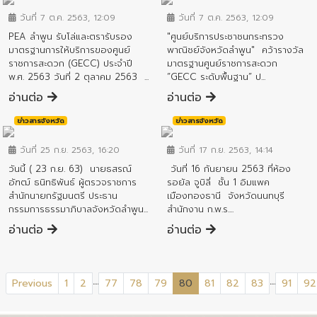
วันที่ 7 ต.ค. 2563, 12:09
วันที่ 7 ต.ค. 2563, 12:09
PEA ลำพูน รับโล่และตรารับรอง
"ศูนย์บริการประชาชนกระทรวง
มาตรฐานการให้บริการของศูนย์
พาณิชย์จังหวัดลำพูน" คว้ารางวัล
ราชการสะดวก (GECC) ประจำปี
มาตรฐานศูนย์ราชการสะดวก
พ.ศ. 2563 วันที่ 2 ตุลาคม 2563 ...
“GECC ระดับพื้นฐาน” ป...
อ่านต่อ
อ่านต่อ
ข่าวสารจังหวัด
ข่าวสารจังหวัด
วันที่ 25 ก.ย. 2563, 16:20
วันที่ 17 ก.ย. 2563, 14:14
วันนี้ ( 23 ก.ย. 63) นายธสรณ์
วันที่ 16 กันยายน 2563 ที่ห้อง
อัฑฒ์ ธนิทธิพันธ์ ผู้ตรวจราชการ
รอยัล จูบิลี่ ชั้น 1 อิมแพค
สำนักนายกรัฐมนตรี ประธาน
เมืองทองธานี จังหวัดนนทบุรี
กรรมการธรรมาภิบาลจังหวัดลำพูน...
สำนักงาน ก.พ.ร....
อ่านต่อ
อ่านต่อ
...
...
(current)
Previous
1
2
77
78
79
80
81
82
83
91
92