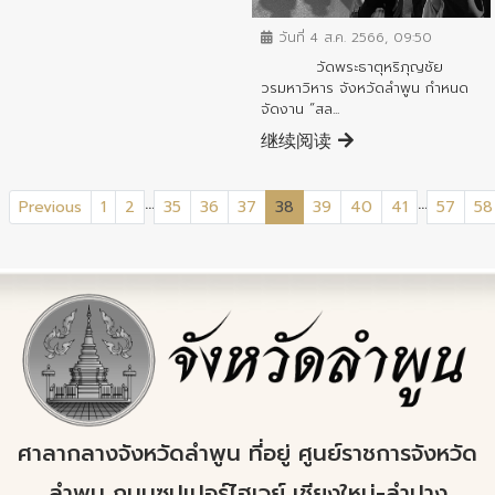
วันที่ 4 ส.ค. 2566, 09:50
วัดพระธาตุหริภุญชัย
วรมหาวิหาร จังหวัดลำพูน กำหนด
จัดงาน “สล...
继续阅读
...
...
(current)
Previous
1
2
35
36
37
38
39
40
41
57
58
ศาลากลางจังหวัดลำพูน ที่อยู่ ศูนย์ราชการจังหวัด
ลำพูน ถนนซุปเปอร์ไฮเวย์ เชียงใหม่-ลำปาง