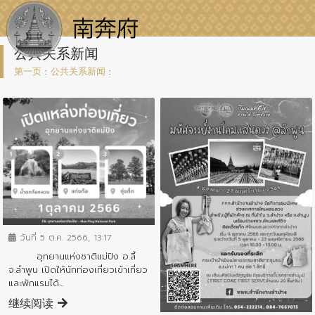
公共关系新闻
第一页
:
公共关系新闻
:
ข่าวประชาสัมพันธ์
วันที่ 5 ต.ค. 2566, 13:17
อุทยานแห่งชาติแม่ปิง อ.ลี้
จ.ลำพูน เปิดให้นักท่องเที่ยวเข้าเที่ยว
และพักแรมได้...
ข่าวประชาสัมพันธ์
继续阅读