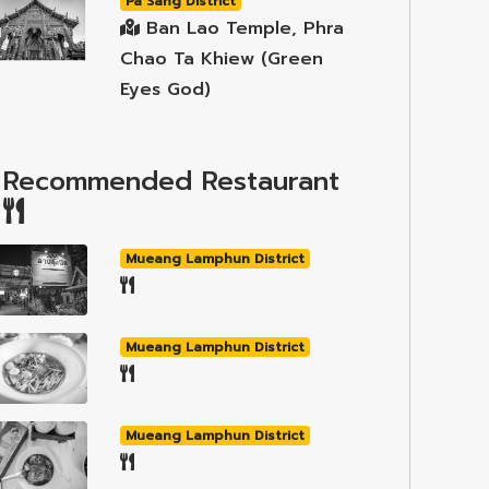
Pa Sang District
Ban Lao Temple, Phra
Chao Ta Khiew (Green
Eyes God)
Recommended Restaurant
Mueang Lamphun District
Mueang Lamphun District
Mueang Lamphun District