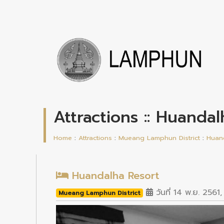
Attractions :: Huanda
Home
:
Attractions
:
Mueang Lamphun District
:
Huan
Huandalha Resort
วันที่ 14 พ.ย. 2561,
Mueang Lamphun District