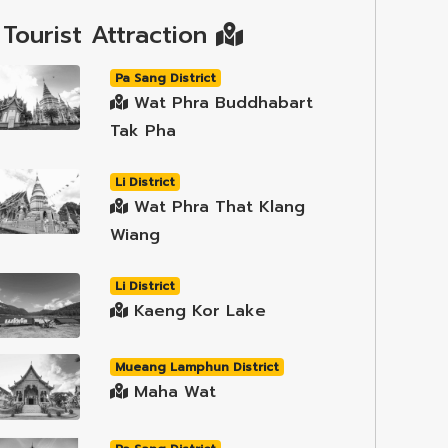
Tourist Attraction
Pa Sang District
Wat Phra Buddhabart
Tak Pha
Li District
Wat Phra That Klang
Wiang
Li District
Kaeng Kor Lake
Mueang Lamphun District
Maha Wat