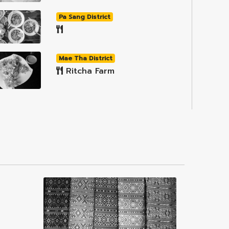
Pa Sang District
Mae Tha District
Ritcha Farm