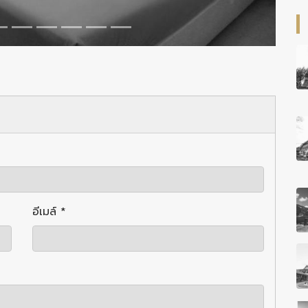
อีเมล์ *