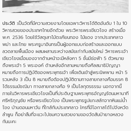
ประวัติ
:
เป็นวัดที่มีความสวยงามโดยเฉพาะวิหารได้ติดอันดับ 1 ใน 10
วิหารสวยของประเทศไทยอีกด้วย พระวิหารพระเขียวโขง สร้างเมื่อ
พ.ศ. 2536 โดยใช้วัสดุเสาไม้ตะเคียนทอง ไม้แดง จากประเทศลาว
พม่า และไทย พระครูบาอินทรเป็นผู้ออกแบบก่อสร้างและออกแบบ
ลวดลายพื้นเมือง ผสมผสานระหว่างสมัยเก่ากับสมัยใหม่ วิหารพระเจ้า
เขียวโขงเมื่อมองจากด้านหน้าจะมีหลังคา 5 ชั้นมีช่อฟ้า 5 ตัวหมาย
ถึงพระเจ้า 5 พระองค์ ด้านหลังอีกสามหมายถึงศีลสมาธิปัญญา
หมายถึงการปฏิบัติของพระพุทธเจ้า เพื่อเดินเข้าสู่พระนิพพาน หน้า 5
รวมหลัง 3 เป็น 8 หมายถึงต้องปฏิบัติตามทางสายกลางคือมรรค 8
ได้ธรรมมัชฌิมา ทางสายกลางคือ 9 เป็นโลกุตรธรรม นอกจากนี้
ภายในวิหารพระเขียวโขงเป็นที่ประดิษฐานพระพุทธอัญญรัตนมหานาที
ศรีหริภุญชัย หรือพระเขียวโขง เป็นพระพุทธรูปแกะสลักจากหินแม่น้ำ
โขง บ้านดอนมหาวัน ที่ใกล้กับประเทศลาว ใครที่มีโอกาสได้ไปจังหวัด
ลำพูน ก็อย่าลืมที่จะแวะไปชมความสวยงามของวัดสันป่ายางหลวง
กันนะคะ