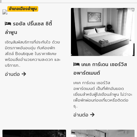
อำเภอเมืองลำพูน
รอยัล ปริ๊นเซส ซิตี้
ลำพูน
เชิญสัมผัสบริการที่ประทับใจ ด้วย
มิตรภาพอันอบอุ่น กับห้องพัก
อำเภอเมืองลำพูน
สไตล์ Boutique ในราคาพิเศษ
พร้อมสิ่งอำนวยความสะดวก และ
เคเค การ์เดน เซอร์วิส
บริการท...
อพาร์ตเมนต์
อ่านต่อ
เคเค การ์เดน เซอร์วิส
อพาร์ตเมนต์ เป็นที่พักอันยอด
เยี่ยมสำหรับผู้ไปเยือนลำพูน ไม่ว่าจะ
เพื่อพักผ่อนท่องเที่ยวหรือติดต่อ
ธุ...
อ่านต่อ