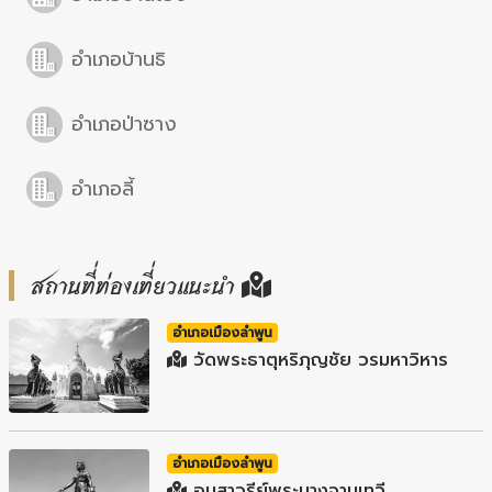
อำเภอบ้านธิ
อำเภอป่าซาง
อำเภอลี้
สถานที่ท่องเที่ยวแนะนำ
อำเภอเมืองลำพูน
วัดพระธาตุหริภุญชัย วรมหาวิหาร
อำเภอเมืองลำพูน
อนุสาวรีย์พระนางจามเทวี