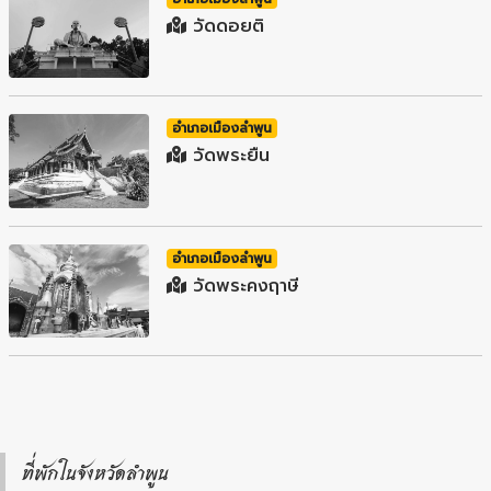
วัดดอยติ
อำเภอเมืองลำพูน
วัดพระยืน
อำเภอเมืองลำพูน
วัดพระคงฤาษี
ที่พักในจังหวัดลำพูน