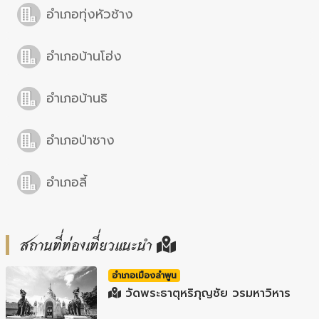
อำเภอทุ่งหัวช้าง
อำเภอบ้านโฮ่ง
อำเภอบ้านธิ
อำเภอป่าซาง
อำเภอลี้
สถานที่ท่องเที่ยวแนะนำ
อำเภอเมืองลำพูน
วัดพระธาตุหริภุญชัย วรมหาวิหาร