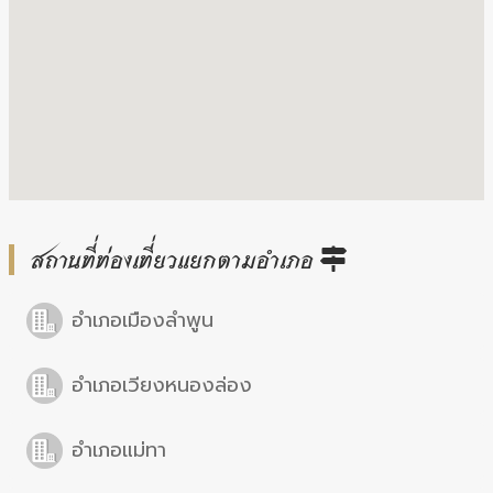
สถานที่ท่องเที่ยวแยกตามอำเภอ
อำเภอเมืองลำพูน
อำเภอเวียงหนองล่อง
อำเภอแม่ทา