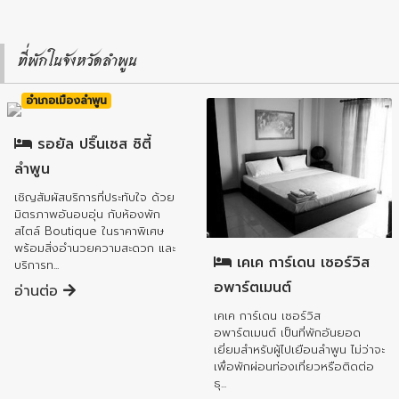
ที่พักในจังหวัดลำพูน
อำเภอเมืองลำพูน
รอยัล ปริ๊นเซส ซิตี้
ลำพูน
เชิญสัมผัสบริการที่ประทับใจ ด้วย
มิตรภาพอันอบอุ่น กับห้องพัก
อำเภอเมืองลำพูน
สไตล์ Boutique ในราคาพิเศษ
พร้อมสิ่งอำนวยความสะดวก และ
เคเค การ์เดน เซอร์วิส
บริการท...
อพาร์ตเมนต์
อ่านต่อ
เคเค การ์เดน เซอร์วิส
อพาร์ตเมนต์ เป็นที่พักอันยอด
เยี่ยมสำหรับผู้ไปเยือนลำพูน ไม่ว่าจะ
เพื่อพักผ่อนท่องเที่ยวหรือติดต่อ
ธุ...