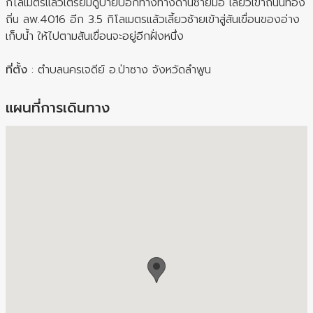
กิโลเมตรแล้วเตรียมดูป้ายบอกทางทางด้านซ้ายมือ เลี้ยวเข้าถนนท้อง
ถิ่น ลพ.4016 อีก 3.5 กิโลเมตรแล้วเลี้ยวซ้ายเข้าสู่สันเขื่อนของอ่าง
เก็บน้ำ ให้ไปตามสันเขื่อนจะอยู่อีกฝั่งหนึ่ง
ที่ตั้ง
: ตำบลนครเจดีย์ อ.ป่าซาง จังหวัดลำพูน
แผนที่การเดินทาง