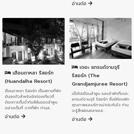
อ่านต่อ
อำเภอเมืองลำพูน
อำเภอเมืองลำพูน
เดอะ แกรนด์จามจุรี
เฮือนดาหลา รีสอร์ท
รีสอร์ท (The
(Huandalha Resort)
Grandjamjuree Resort)
ฮือนดาหลา รีสอร์ท เป็นสถานที่พัก
เมื่อไปเยือนลำพูน และเข้าพักที่เดอะ
อันลงตัวสำหรับนักท่องเที่ยวที่
แกรนด์จามจุรี รีสอร์ท ซึ่งมีห้องพัก
ต้องการดื่มด่ำกับสีสันของลำพูน
คุณภาพและบริการน่าประทับใจ ท่าน
อย่างเต็มที่ จากที่พัก ท่านส...
จะรู้สึกผ่อนคลายเส...
อ่านต่อ
อ่านต่อ