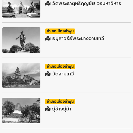
วัดพระธาตุหริภุญชัย วรมหาวิหาร
อำเภอเมืองลำพูน
อนุสาวรีย์พระนางจามเทวี
อำเภอเมืองลำพูน
วัดจามเทวี
อำเภอเมืองลำพูน
กู่ช้างกู่ม้า