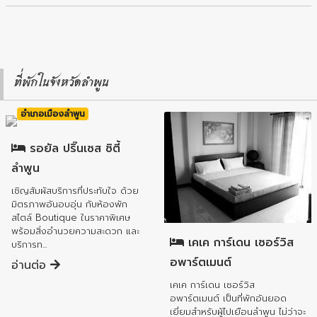
ที่พักในจังหวัดลำพูน
อำเภอเมืองลำพูน
รอยัล ปริ๊นเซส ซิตี้
ลำพูน
เชิญสัมผัสบริการที่ประทับใจ ด้วย
มิตรภาพอันอบอุ่น กับห้องพัก
อำเภอเมืองลำพูน
สไตล์ Boutique ในราคาพิเศษ
พร้อมสิ่งอำนวยความสะดวก และ
เคเค การ์เดน เซอร์วิส
บริการท...
อพาร์ตเมนต์
อ่านต่อ
เคเค การ์เดน เซอร์วิส
อพาร์ตเมนต์ เป็นที่พักอันยอด
เยี่ยมสำหรับผู้ไปเยือนลำพูน ไม่ว่าจะ