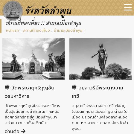
สถานที่ท่องเที่ยว :: อำเภอเมืองลำพูน
หน้าแรก
:
สถานที่ท่องเที่ยว
:
อำเภอเมืองลำพูน
:
อำเภอเมืองลำพูน
อำเภอเมืองลำพูน
วัดพระธาตุหริภุญชัย
อนุสาวรีย์พระนางจาม
วรมหาวิหาร
เทวี
วัดพระธาตุหริภุญไชยวรมหาวิหาร
อนุสาวรีย์พระนางจามเทวี ตั้งอยู่
เป็นปูชนียสถานสำคัญในภาคเหนือ
ในเขตเทศบาลเมืองลำพูน ตำบลใน
สิ่งศักดิ์สิทธิ์ที่อยู่คู่เมืองลำพูนมา
เมือง บริเวณด้านหลังตลาดหนอง
อย่างยาวนานตั้งอดีตนับ...
ดอก ห่างจากศาลากลางจังหวัดลำ
พูนป...
อ่านต่อ