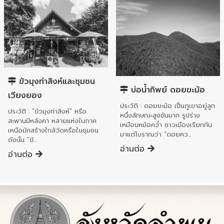
อำเภอเมืองลำพูน
อำเภอเมืองลำพูน
ขัวมุงท่าสิงห์และชุมชน
บ่อน้ำทิพย์ ดอยขะม้อ
เวียงยอง
ประวัติ : ดอยขะม้อ เป็นภูเขาอยู่ลูก
ประวัติ : “ขัวมุงท่าสิงห์” หรือ
หนึ่งลักษณะสูงชันมาก รูปร่าง
สะพานมีหลังคา หลายแห่งในภาค
เหมือนหม้อคว่ำ ชาวเมืองเรียกกัน
เหนือมักสร้างใกล้วัดหรือในชุมชน
มาแต่โบราณว่า “ดอยคว...
ดังนั้น “ขั...
อ่านต่อ
อ่านต่อ