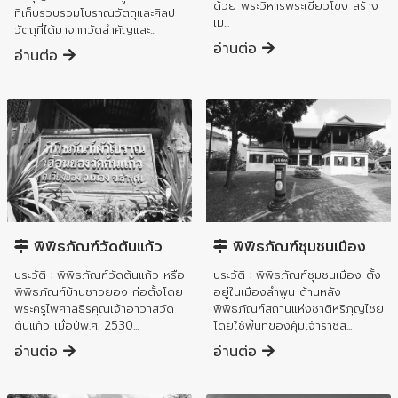
ด้วย พระวิหารพระเขียวโขง สร้าง
ที่เก็บรวบรวมโบราณวัตถุและศิลป
เม...
วัตถุที่ได้มาจากวัดสำคัญและ...
อ่านต่อ
อ่านต่อ
อำเภอเมืองลำพูน
อำเภอเมืองลำพูน
พิพิธภัณฑ์วัดต้นแก้ว
พิพิธภัณฑ์ชุมชนเมือง
ประวัติ : พิพิธภัณฑ์วัดต้นแก้ว หรือ
ประวัติ : พิพิธภัณฑ์ชุมชนเมือง ตั้ง
พิพิธภัณฑ์บ้านชาวยอง ก่อตั้งโดย
อยู่ในเมืองลำพูน ด้านหลัง
พระครูไพศาลธีรคุณเจ้าอาวาสวัด
พิพิธภัณฑ์สถานแห่งชาติหริภุญไชย
ต้นแก้ว เมื่อปีพ.ศ. 2530...
โดยใช้พื้นที่ของคุ้มเจ้าราชส...
อ่านต่อ
อ่านต่อ