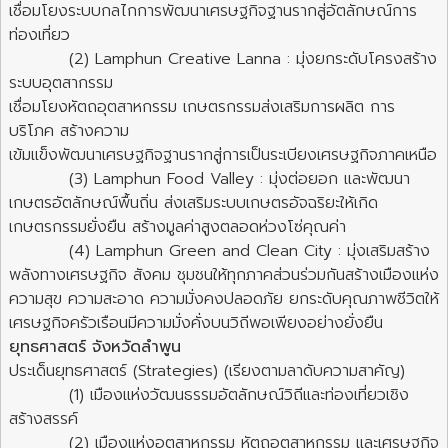
เชื่อมโยงระบบกลไกการพัฒนาเศรษฐกิจฐานรากสู่อัตลักษณ์การ
ท่องเที่ยว
(2) Lamphun Creative Lanna : มุ่งยกระดับโครงสร้าง
ระบบอุตสากรรม
เชื่อมโยงหัตถอุตสาหกรรม เกษตรกรรมส่งเสริมการผลิต การ
บริโภค สร้างความ
เข้มแข็งพัฒนาเศรษฐกิจฐานรากสู่การเป็นระเบียงเศรษฐกิจภาคเหนือ
(3) Lamphun Food Valley : มุ่งต่อยอก และพัฒนา
เกษตรอัตลักษณ์พื้นถิ่น ส่งเสริมระบบเกษตรอัจฉริยะให้เกิด
เกษตรกรรมยั่งยืน สร้างมูลค่าสูงตลอดห่วงโซ่คุณค่า
(4) Lamphun Green and Clean City : มุ่งเสริมสร้าง
พลังทางเศรษฐกิจ สังคม ชุมชนให้ทุกภาคส่วนร่วมกันสร้างเมืองแห่ง
ความสุข ความสะอาด ความมั่งคงปลอดภัย ยกระดับคุณภาพชีวิตให้
เศรษฐกิจครัวเรือนมีความมั่งคั่งบนวิถีพอเพียงอย่างยั่งยืน
ยุทธศาสตร์ จังหวัดลำพูน
ประเด็นยุทธศาสตร์ (Strategies) (เรียงตามลาดับความสาคัญ)
(1) เมืองแห่งวัฒนธรรมอัตลักษณ์วิถีและท่องเที่ยวเชิง
สร้างสรรค์
(2) เมืองแห่งอุตสาหกรรม หัตถอุตสาหกรรม และเศรษฐกิจ