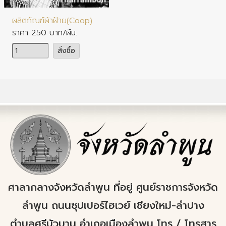
ผลิตภัณฑ์ผ้าฝ้าย(Coop)
ราคา 250 บาท/ผืน.
จำนวน
สั่งซื้อ
ศาลากลางจังหวัดลำพูน ที่อยู่ ศูนย์ราชการจังหวัด
ลำพูน ถนนซุปเปอร์ไฮเวย์ เชียงใหม่-ลำปาง
ตำบลศรีบัวบาน อำเภอเมืองลำพูน โทร / โทรสาร