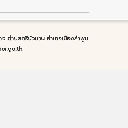
ำปาง ตำบลศรีบัวบาน อำเภอเมืองลำพูน
i.go.th