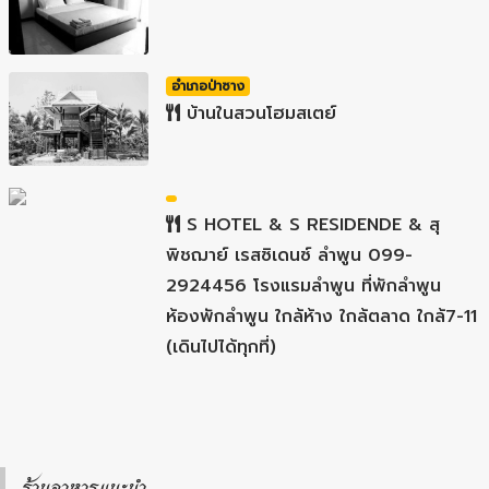
อำเภอป่าซาง
บ้านในสวนโฮมสเตย์
S HOTEL & S RESIDENDE & สุ
พิชฌาย์ เรสซิเดนซ์ ลำพูน 099-
2924456 โรงแรมลำพูน ที่พักลำพูน
ห้องพักลำพูน ใกล้ห้าง ใกล้ตลาด ใกล้7-11
(เดินไปได้ทุกที่)
ร้านอาหารแนะนำ