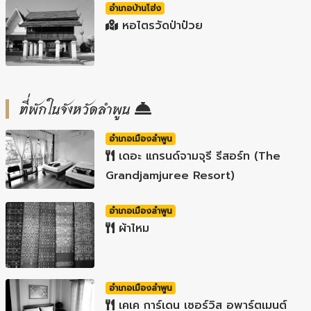
อำเภอบ้านโฮ่ง
หอไตรวัดป่าป๋วย
ที่พักในจังหวัดลำพูน
อำเภอเมืองลำพูน
เดอะ แกรนด์จามจุรี รีสอร์ท (The
Grandjamjuree Resort)
อำเภอเมืองลำพูน
ผ้าไหม
อำเภอเมืองลำพูน
เคเค การ์เดน เซอร์วิส อพาร์ตเมนต์