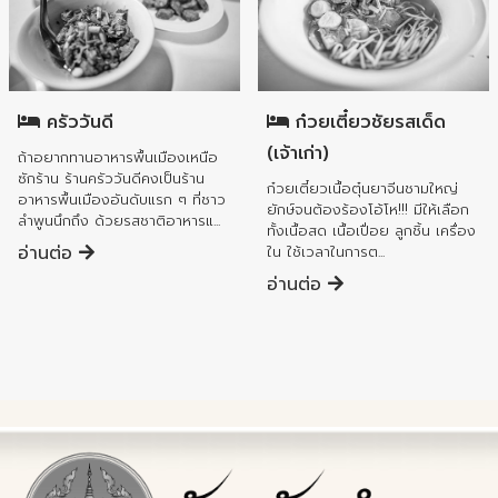
อำเภอเมืองลำพูน
อำเภอเมืองลำพูน
ครัววันดี
ก๋วยเตี๋ยวชัยรสเด็ด
(เจ้าเก่า)
ถ้าอยากทานอาหารพื้นเมืองเหนือ
ซักร้าน ร้านครัววันดีคงเป็นร้าน
ก๋วยเตี๋ยวเนื้อตุ๋นยาจีนชามใหญ่
อาหารพื้นเมืองอันดับแรก ๆ ที่ชาว
ยักษ์จนต้องร้องโอ้โห!!! มีให้เลือก
ลำพูนนึกถึง ด้วยรสชาติอาหารแ...
ทั้งเนื้อสด เนื้อเปื่อย ลูกชิ้น เครื่อง
อ่านต่อ
ใน ใช้เวลาในการต...
อ่านต่อ