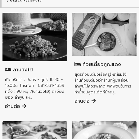
อำเภอเมืองลำพูน
อำเภอเมืองลำพูน
ก๋วยเตี๋ยวคุณแดง
ลาบวังไฮ
สูตรก๋วยเตี๋ยวเรือครูใหญ่แม่โจ้
เปิดบริการ : จันทร์ - ศุกร์ 10:30 -
ร้านก๋วยเตี๋ยวอีกร้านที่ผู้มาเยือน
15:00น. โทรศัพท์ : 081-531-4359
ลำพูนไม่ควรพลาด พิถีพิถันในการ
ที่ตั้ง : 90 หมู่ 7(บ้านวังไฮ) ต.เวียง
ทำน้ำซุปสูตรเด็ดที่นำสมุ...
ยอง ลำพูน (ห...
อ่านต่อ
อ่านต่อ