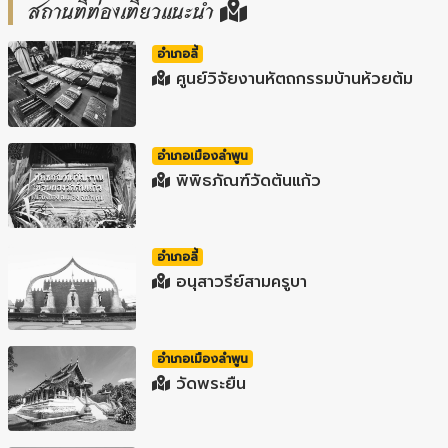
สถานที่ท่องเที่ยวแนะนำ
อำเภอลี้
ศูนย์วิจัยงานหัตถกรรมบ้านห้วยต้ม
อำเภอเมืองลำพูน
พิพิธภัณฑ์วัดต้นแก้ว
อำเภอลี้
อนุสาวรีย์สามครูบา
อำเภอเมืองลำพูน
วัดพระยืน