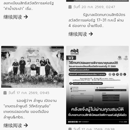
ลงทะเบียนสิทธิสวัสดิการแห่งรัฐ
วันที่ 20 ก.ค. 2569, 02:47
“ค่าน้ำประปา” เริ่ม...
รัฐบาลเปิดทบทวนสิทธิบัตร
继续阅读
สวัสดิการแห่งรัฐ 17–31 ก.ค.นี้ ผ่าน
4 ช่องทาง ย้ำแก้ไขข้...
继续阅读
ข่าวประชาสัมพันธ์
วันที่ 17 ก.ค. 2569, 09:45
รองผู้ว่าฯ ลำพูน เปิดงาน
“เกษตรลำพูนดี วิถีหริภุญชัย”
เกษตรปลอดภัย ของดีเมือง
ลำพูน&nbs...
ข่าวประชาสัมพันธ์
继续阅读
วันที่ 17 ก.ค. 2569, 09:38