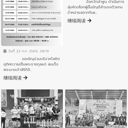
จังหวัดลำพูน ดำเนินการ
สุ่มคัดเลือกผู้ขึ้นบัญชีสำรองตัวแทน
จำหน่ายสลากกินแ...
继续阅读
ข่าวประชาสัมพันธ์
วันที่ 23 ก.ค. 2569, 08:19
ขอเชิญร่วมบริจาคโลหิต
อุทิศถวายเป็นพระราชกุลแด่ สมเด็จ
พระนางเจ้าสิริกิติ...
继续阅读