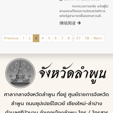
กระทรวงการคลัง แจ้งผู้ไม่
ผ่านเกณฑ์โครงการบัตรสวัสดิการ
แห่งรัฐสามารถยื่นขอทบทวนสิ...
继续阅读
...
(current)
Previous
1
2
3
4
5
6
7
8
57
58
Next
ศาลากลางจังหวัดลำพูน ที่อยู่ ศูนย์ราชการจังหวัด
ลำพูน ถนนซุปเปอร์ไฮเวย์ เชียงใหม่-ลำปาง
ตำบลศรีบัวบาน อำเภอเมืองลำพูน โทร / โทรสาร