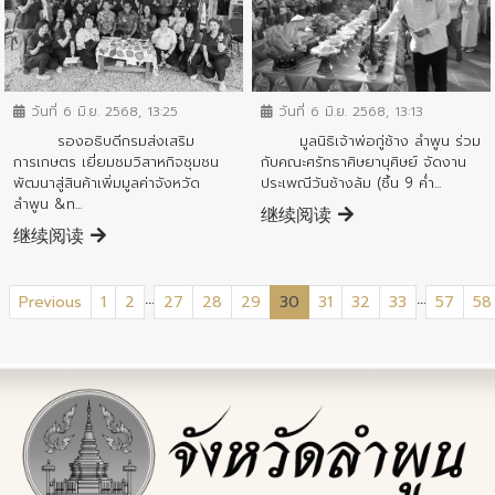
ข่าวประชาสัมพันธ์
ข่าวประชาสัมพันธ์
วันที่ 6 มิ.ย. 2568, 13:25
วันที่ 6 มิ.ย. 2568, 13:13
รองอธิบดีกรมส่งเสริม
มูลนิธิเจ้าพ่อกู่ช้าง ลำพูน ร่วม
การเกษตร เยี่ยมชมวิสาหกิจชุมชน
กับคณะศรัทธาศิษยานุศิษย์ จัดงาน
พัฒนาสู่สินค้าเพิ่มมูลค่าจังหวัด
ประเพณีวันช้างล้ม (ชึ้น 9 ค่ำ...
ลำพูน &n...
继续阅读
继续阅读
...
...
(current)
Previous
1
2
27
28
29
30
31
32
33
57
58