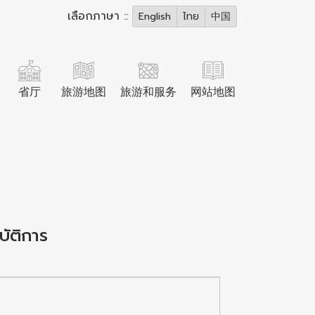
เลือกภาษา ::
English
ไทย
中国
省厅
旅游地图
旅游和服务
网站地图
บัติการ