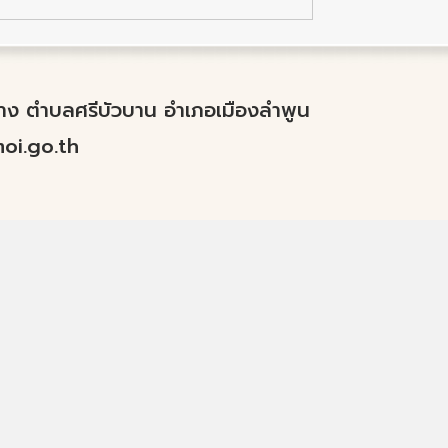
ำปาง ตำบลศรีบัวบาน อำเภอเมืองลำพูน
i.go.th