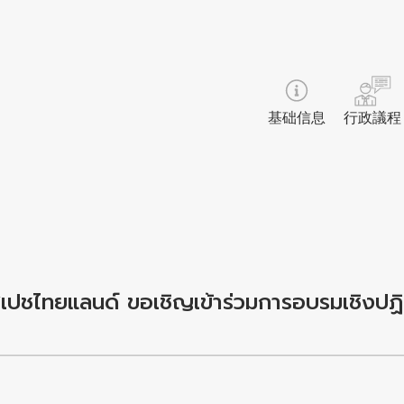
基础信息
行政議程
คสเปชไทยแลนด์ ขอเชิญเข้าร่วมการอบรมเชิงปฏิ