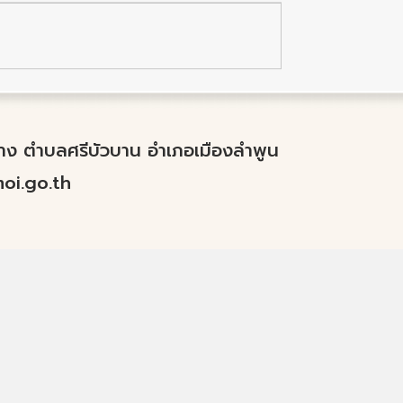
ำปาง ตำบลศรีบัวบาน อำเภอเมืองลำพูน
i.go.th