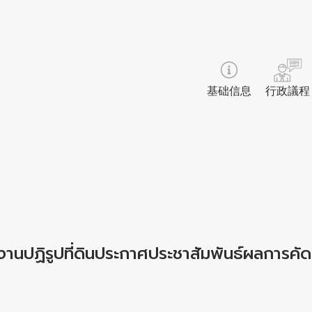
基础信息
行政議程
านปฏิรูปที่ดินประกาศประชาสัมพันธ์ผลการคัดเล