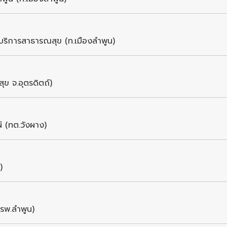
์บริการสาธารณสุข (ท.เมืองลำพูน)
ข จ.อุตรดิตถ์)
 (ทต.วังผาง)
)
(รพ.ลำพูน)