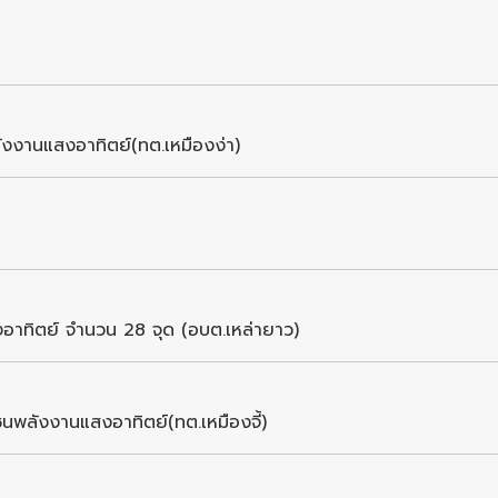
ังงานแสงอาทิตย์(ทต.เหมืองง่า)
อาทิตย์ จำนวน 28 จุด (อบต.เหล่ายาว)
นพลังงานแสงอาทิตย์(ทต.เหมืองจี้)