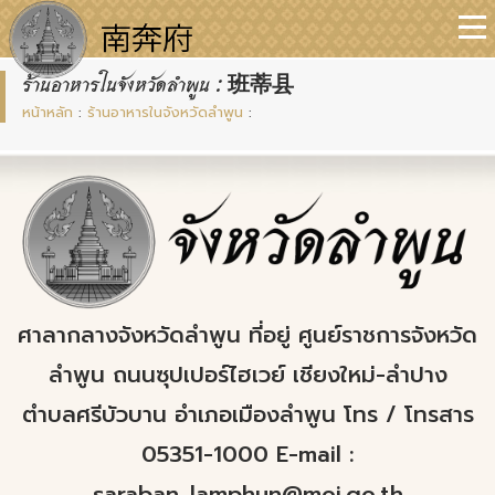
ร้านอาหารในจังหวัดลำพูน : 班蒂县
หน้าหลัก
:
ร้านอาหารในจังหวัดลำพูน
:
ศาลากลางจังหวัดลำพูน ที่อยู่ ศูนย์ราชการจังหวัด
ลำพูน ถนนซุปเปอร์ไฮเวย์ เชียงใหม่-ลำปาง
ตำบลศรีบัวบาน อำเภอเมืองลำพูน โทร / โทรสาร
05351-1000 E-mail :
saraban_lamphun@moi.go.th