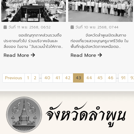
ข่าวสารจังหวัด
ข่าวสารจังหวัด
วันที่ 11 พ.ย. 2568, 06:52
วันที่ 10 พ.ย. 2568, 07:44
ขอเชิญทุกภาคส่วนรวมถึง
จังหวัดลำพูนเปิดเส้นทาง
ประชาชนทั่วไป ร่วมบริจาคเงินและ
ท่องเที่ยวแสวงบุญครูบาศรีวิชัย ใน
สิ่งของ ในงาน “วันรวมน้ำใจให้กาช...
พื้นที่กลุ่มจังหวัดภาคเหนือตอ...
Read More
Read More
...
...
(current)
Previous
1
2
40
41
42
43
44
45
46
91
9