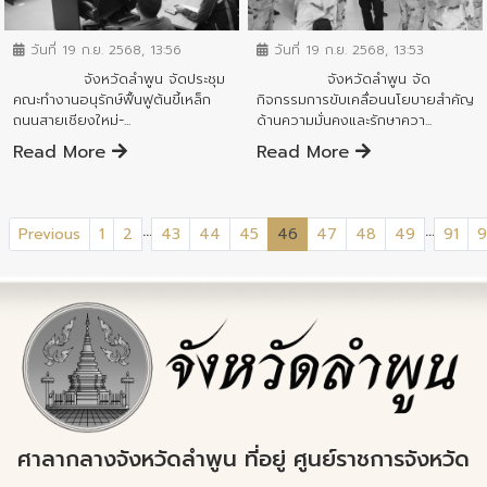
ข่าวสารจังหวัด
ข่าวสารจังหวัด
วันที่ 19 ก.ย. 2568, 13:56
วันที่ 19 ก.ย. 2568, 13:53
จังหวัดลำพูน จัดประชุม
จังหวัดลำพูน จัด
คณะทำงานอนุรักษ์ฟื้นฟูต้นขี้เหล็ก
กิจกรรมการขับเคลื่อนนโยบายสำคัญ
ถนนสายเชียงใหม่-...
ด้านความมั่นคงและรักษาควา...
Read More
Read More
...
...
(current)
Previous
1
2
43
44
45
46
47
48
49
91
9
ศาลากลางจังหวัดลำพูน ที่อยู่ ศูนย์ราชการจังหวัด