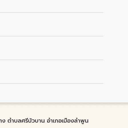
ำปาง ตำบลศรีบัวบาน อำเภอเมืองลำพูน