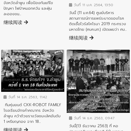
จังหวัดลำพูน เพื่อป้องกันแก้ไข
วันที่ 11 ม.ค. 2564, 13:50
ปัญหา ไฟป่าหมอกควัน และฝุ่น
วันนี้ (11 ม.ค.64) ศูนย์บริหาร
ละอองขน...
สถานการณ์การแพร่ระบาดของโรค
继续阅读
ติดเชื้อไวรัสโคโรนา 2019 กระทรวง
มหาดไทย (ศบค.มท.) เปิดเผยว่า ศบ...
继续阅读
ข่าวประชาสัมพันธ์
วันที่ 14 ธ.ค. 2563, 11:42
ทีมหุ่นยนต์ CKK-ROBOT FAMILY
ข่าวประชาสัมพันธ์
โรงเรียนจักรคำคณาทร จังหวัด
ลำพูน คว้าถ้วยรางวัลชนะเลิศอันดับ
วันที่ 14 ธ.ค. 2563, 09:47
1 เหรียญทอง จาก 18...
วันนี้(13 ธันวาคม 2563) ที่ หอ
继续阅读