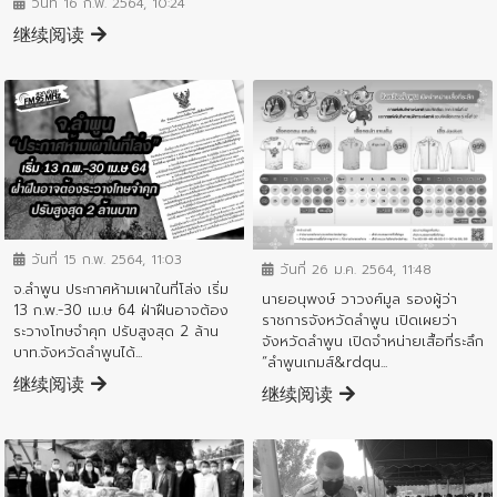
วันที่ 16 ก.พ. 2564, 10:24
继续阅读
ข่าวประชาสัมพันธ์
ข่าวประชาสัมพันธ์
วันที่ 15 ก.พ. 2564, 11:03
วันที่ 26 ม.ค. 2564, 11:48
จ.ลำพูน ประกาศห้ามเผาในที่โล่ง เริ่ม
นายอนุพงษ์ วาวงศ์มูล รองผู้ว่า
13 ก.พ.-30 เม.ษ 64 ฝ่าฝืนอาจต้อง
ราชการจังหวัดลำพูน เปิดเผยว่า
ระวางโทษจำคุก ปรับสูงสุด 2 ล้าน
จังหวัดลำพูน เปิดจำหน่ายเสื้อที่ระลึก
บาท.จังหวัดลําพูนได้...
“ลำพูนเกมส์&rdqu...
继续阅读
继续阅读