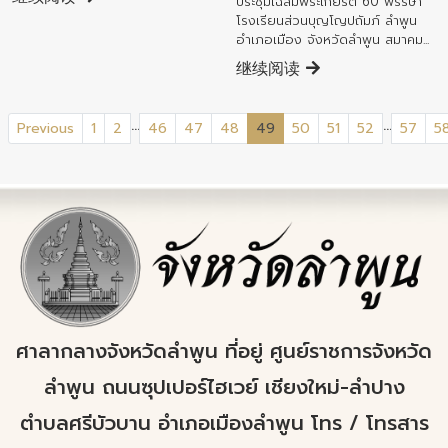
ประชุมเฉลิมพระเกียรติ 60 พรรษา
โรงเรียนส่วนบุญโญปถัมภ์ ลำพูน
อำเภอเมือง จังหวัดลำพูน สมาคม...
继续阅读
...
...
(current)
Previous
1
2
46
47
48
49
50
51
52
57
5
ศาลากลางจังหวัดลำพูน ที่อยู่ ศูนย์ราชการจังหวัด
ลำพูน ถนนซุปเปอร์ไฮเวย์ เชียงใหม่-ลำปาง
ตำบลศรีบัวบาน อำเภอเมืองลำพูน โทร / โทรสาร