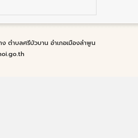
ำปาง ตำบลศรีบัวบาน อำเภอเมืองลำพูน
i.go.th