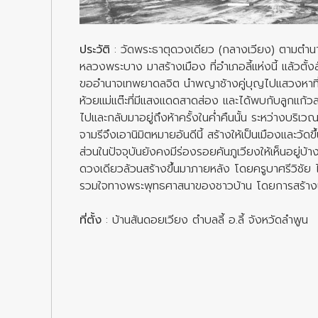
ประวัติ
: วัดพระธาตุดวงเดียว (กลางเวียง) ตามตำนา
หลวงพระบาง มาสร้างเมือง ที่อำเภอลี้แห่งนี้ แล้วตั้งสัจจ
ขออำนาจเทพยาดลจิต นำพญาช้างคู่บุญไปแสวงหาที่ตั
ห้วยแม่แต๊ะที่มีแสงแดดสาดส่อง และได้พบกับลูกแ
ไปและกลับมาอยู่ถึงห้าครั้งในค่ำคืนนั้น ระหว่างบริ
จามรีจึงเอานิมิตหมายอันดีนี้ สร้างให้เป็นเมืองและวัดขึ้
ส่วนในปัจจุบันยังคงมีร่องรอยคันภูเวียงให้เห็นอยู่บ
ดวงเดียวล้วนสร้างขึ้นมาภายหลัง โดยครูบาศรีวิชัย ไ
รวมใจทางพระพุทธศาสนาของชาวบ้าน โดยการสร้างนี
ที่ตั้ง
: บ้านสันดอยเวียง ตำบลลี้ อ.ลี้ จังหวัดลำพูน