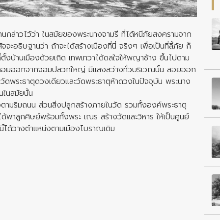
นกล่าวไว้ว่า ในสมัยของพระนางจามรี ที่ได้หนีภัยสงครามจาก
ะอธิษฐานว่า ถ้าจะได้สร้างเมืองที่นี่ จริงๆ เพื่อเป็นที่ลี้ภัย ก็
้งบ้านเมืองด้วยเถิด เทพเทวาได้ดลใจให้พญาช้าง ขึ้นไปตาม
ก้วลอยออกจากจอมปลวกใหญ่ มีแสงสว่างทั่วบริเวณนั้น ลอยออก
เวณวัดพระธาตุดวงเดียวและวัดพระธาตุห้าดวงในปัจจุบัน พระนาง
นในสมัยนั้น
้างตามริมถนน ส่วนสิ่งปลูกสร้างภายในวัด รวมทั้งองค์พระธาตุ
ด้พาลูกศิษย์พร้อมทั้งพระ เณร สร้างวัดและวิหาร ให้เป็นศูนย์
้ได้วางตำแหน่งตามเมืองโบราณเดิม