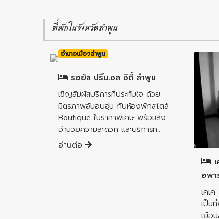
ที่พักในจังหวัดลำพูน
อำเภอเมืองลำพูน
รอยัล ปริ๊นเซส ซิตี้ ลำพูน
เชิญสัมผัสบริการที่ประทับใจ ด้วย
มิตรภาพอันอบอุ่น กับห้องพักสไตล์
Boutique ในราคาพิเศษ พร้อมสิ่ง
อำนวยความสะดวก และบริการท...
อำเภอ
อ่านต่อ
เค
อพาร
เคเค 
เป็นท
เยือน