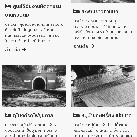
ศูนย์วิจัยงานหัตถกรรม
สะพานขาวทาชมภู
บ้านห้วยต้ม
ประวัติ : สะพานขาวทาชมภู เริ่ม
ประวัติ : ศูนย์วิจัยงานหัตถกรรมบ้าน
ก่อสร้างเมื่อปีพ.ศ. 2461 และสร้าง
ห้วยต้มนี้ เป็นศูนย์ส่งเสริมงาน
เสร็จในปีพ.ศ. 2463 โดยมีรูปทรงเป็น
หัตถกรรมและวัฒนธรรมกะเหรี่ยง
ทรงโค้งทาสีขาวในแบบสถาป...
โบราณ ด้านหน้าจะมีบ้านกะเห...
อ่านต่อ
อ่านต่อ
อำเภอแม่ทา
อำเภอแม่ทา
อุโมงค์รถไฟขุนตาล
หมู่บ้านกะเหรี่ยงแม่ขนาด
ประวัติ : อยู่ใกล้กับอุทยานแห่งชาติ
ประวัติ : หมู่บ้านแห่งนี้มีแม่น้ำขนาด
ดอยขุนตาล เป็นอุโมงค์ทางรถไฟ
หรือห้วยแม่คะนะไหลผ่าน จึงได้ชื่อว่า
ลอดผ่านยาวที่สุดในประเทศไทย มี
บ้านแม่ขนาดซึ่งเป็นหมู่บ้านชาวเขาเผ่า