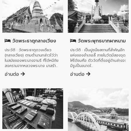
อำเภอลี้
อำเภอลี้
วัดพระธาตุกลางเวียง
วัดพระพุทธบาทผาหนาม
ประวัติ : วัดพระธาตุดวงเดียว
ประวัติ : เป็นปูชนียสถานที่สำคัญอีก
(กลางเวียง) ตามตำนานกล่าวไว้ว่า
แห่งของอำเภอลี้ ภายในวัดมีสองจุด
ในสมัยของพระนางจามรี ที่ได้หนีภัย
ให้ได้ชมคือ ตัววัดที่ตั้งอยู่ด้านล่างจะ
สงครามจากหลวงพระบาง มาสร้า...
มีรูปปั้นขนาดใ...
อ่านต่อ
อ่านต่อ
อำเภอลี้
อำเภอแม่ทา