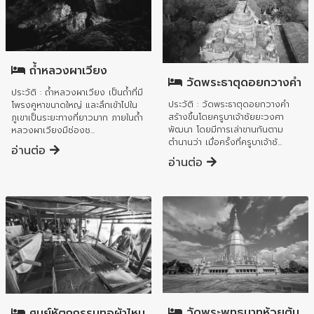
อำเภอบ้านโฮ่ง
อำเภอทุ่งหัวช้าง
ถ้ำหลวงผาเวียง
วัดพระธาตุดอยกวางคำ
ประวัติ : ถ้ำหลวงผาเวียง เป็นถ้ำที่มี
ประวัติ : วัดพระธาตุดอยกวางคำ
โพรงคูหาขนาดใหญ่ และลึกเข้าไปใน
สร้างขึ้นโดยครูบาเจ้าชัยยะวงศา
ภูเขาเป็นระยะทางที่ยาวมาก ภายในถ้ำ
พัฒนา โดยมีการเล่าขานกันตาม
หลวงผาเวียงมีช่องช...
ตำนานว่า เมื่อครั้งที่ครูบาเจ้าชั...
อ่านต่อ
อ่านต่อ
อำเภอลี้
อำเภอทุ่งหัวช้าง
วัดพระพุทธบาทห้วยต้ม
ศูนย์หัตถกรรมทอผ้าไหม