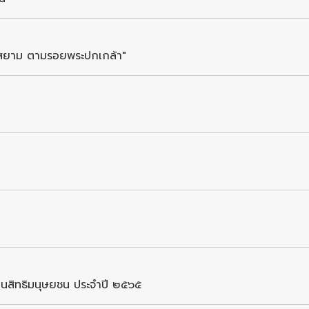
องสยาม ตามรอยพระปกเกล้า"
านสิทธิมนุษยชน ประจำปี ๒๕๖๕