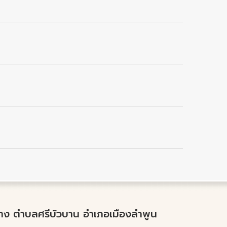
ำปาง ตำบลศรีบัวบาน อำเภอเมืองลำพูน