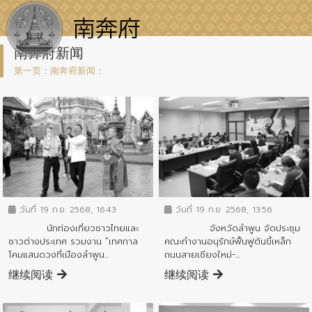
南奔府新闻
第一页
:
南奔府新闻
:
ข่าวสารจังหวัด
ข่าวสารจังหวัด
วันที่ 19 ก.ย. 2568, 16:43
วันที่ 19 ก.ย. 2568, 13:56
นักท่องเที่ยวชาวไทยและ
จังหวัดลำพูน จัดประชุม
ชาวต่างประเทศ รวมงาน “เทศกาล
คณะทำงานอนุรักษ์ฟื้นฟูต้นขี้เหล็ก
โคมแสนดวงที่เมืองลำพูน...
ถนนสายเชียงใหม่-...
继续阅读
继续阅读