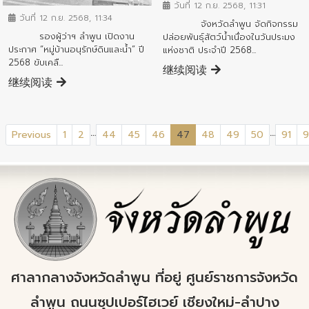
วันที่ 12 ก.ย. 2568, 11:31
วันที่ 12 ก.ย. 2568, 11:34
จังหวัดลำพูน จัดกิจกรรม
รองผู้ว่าฯ ลำพูน เปิดงาน
ปล่อยพันธุ์สัตว์น้ำเนื่องในวันประมง
ประกาศ “หมู่บ้านอนุรักษ์ดินและน้ำ” ปี
แห่งชาติ ประจำปี 2568...
2568 ขับเคลื...
继续阅读
继续阅读
...
...
(current)
Previous
1
2
44
45
46
47
48
49
50
91
9
ศาลากลางจังหวัดลำพูน ที่อยู่ ศูนย์ราชการจังหวัด
ลำพูน ถนนซุปเปอร์ไฮเวย์ เชียงใหม่-ลำปาง