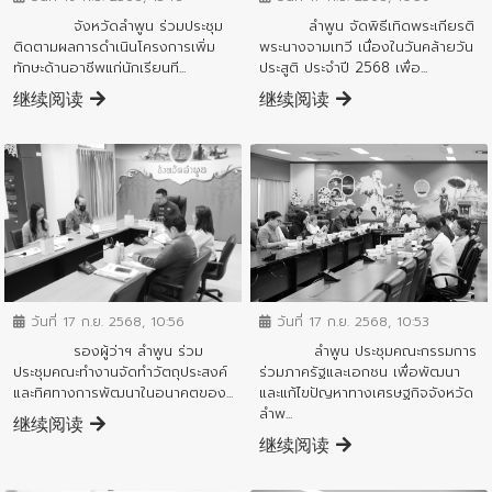
ลำพูน จัดพิธีเทิดพระเกียรติ
จังหวัดลำพูน ร่วมประชุม
พระนางจามเทวี เนื่องในวันคล้ายวัน
ติดตามผลการดำเนินโครงการเพิ่ม
ประสูติ ประจำปี 2568 เพื่อ...
ทักษะด้านอาชีพแก่นักเรียนที...
继续阅读
继续阅读
ข่าวสารจังหวัด
ข่าวสารจังหวัด
วันที่ 17 ก.ย. 2568, 10:56
วันที่ 17 ก.ย. 2568, 10:53
รองผู้ว่าฯ ลำพูน ร่วม
ลำพูน ประชุมคณะกรรมการ
ประชุมคณะทำงานจัดทำวัตถุประสงค์
ร่วมภาครัฐและเอกชน เพื่อพัฒนา
และทิศทางการพัฒนาในอนาคตของ...
และแก้ไขปัญหาทางเศรษฐกิจจังหวัด
ลำพ...
继续阅读
继续阅读