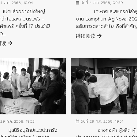
วันที่ 4 ส.ค. 2568, 09:59
่ 4 ส.ค. 2568, 10:04
เกษตรและสหกรณ์ลำพูน
แล้วอย่างยิ่งใหญ่
งาน Lamphun AgiNova 202
ลลำไยและเกษตรแฟร์ -
เสริมการตลาดลำไย พืชที่สำคัญ
้าแฟร์ ครั้งที่ 17 ประจำปี
...
继续阅读
阅读
จังหวัด
ข่าวสารจังหวัด
่ 29 ก.ค. 2568, 19:53
วันที่ 29 ก.ค. 2568, 19:51
ิธิอนุรักษ์แนวปะการัง
ช่างทอผ้า ผู้ผลิต ผู้