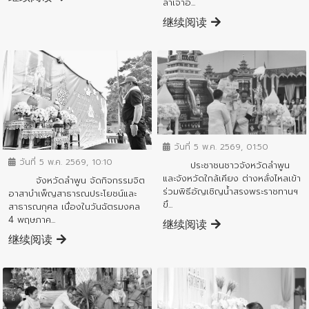
ล้าเจ้าอ...
继续阅读
ข่าวกิจกรรมสำคัญจังหวัด
ข่าวกิจกรรมสำคัญจังหวัด
วันที่ 5 พ.ค. 2569, 01:50
วันที่ 5 พ.ค. 2569, 10:10
ประชาชนชาวจังหวัดลำพูน
และจังหวัดใกล้เคียง ต่างหลั่งไหลเข้า
จังหวัดลำพูน จัดกิจกรรมจิต
ร่วมพิธีอัญเชิญน้ำสรงพระราชทานฯ
อาสาบำเพ็ญสาธารณประโยชน์และ
ขึ...
สาธารณกุศล เนื่องในวันฉัตรมงคล
4 พฤษภาค...
继续阅读
继续阅读