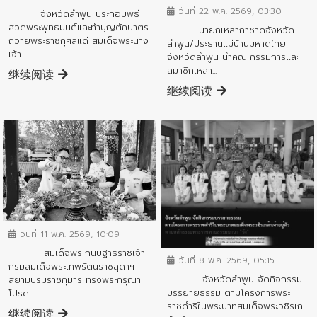
วันที่ 22 พ.ค. 2569, 03:30
จังหวัดลำพูน ประกอบพิธี
สวดพระพุทธมนต์และทำบุญตักบาตร
นายกเหล่ากาชาดจังหวัด
ถวายพระราชกุศลแด่ สมเด็จพระนาง
ลำพูน/ประธานแม่บ้านมหาดไทย
เจ้า...
จังหวัดลำพูน นำคณะกรรมการและ
สมาชิกเหล่า...
继续阅读
继续阅读
ข่าวกิจกรรมสำคัญจังหวัด
ข่าวกิจกรรมสำคัญจังหวัด
วันที่ 11 พ.ค. 2569, 10:09
สมเด็จพระกนิษฐาธิราชเจ้า
วันที่ 8 พ.ค. 2569, 05:15
กรมสมเด็จพระเทพรัตนราชสุดาฯ
จังหวัดลำพูน จัดกิจกรรม
สยามบรมราชกุมารี ทรงพระกรุณา
บรรยายธรรม ตามโครงการพระ
โปรด...
ราชดำริในพระบาทสมเด็จพระวชิรเก
继续阅读