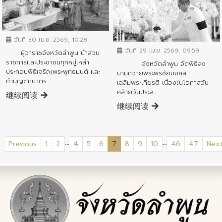
ข่าวกิจกรรมสำคัญจังหวัด
ข่าวกิจกรรมสำคัญจังหวัด
วันที่ 30 เม.ย. 2569, 10:28
วันที่ 29 เม.ย. 2569, 09:59
ผู้ว่าราชจังหวัดลำพูน นำส่วน
ราชการและประชาชนทุกหมู่เหล่า
จังหวัดลำพูน จัดพิธีลง
ประกอบพิธีเจริญพระพุทธมนต์ และ
นามถวายพระพรชัยมงคล
ทำบุญตักบาตร...
เฉลิมพระเกียรติ เนื่องในโอกาสวัน
คล้ายวันประส...
继续阅读
继续阅读
...
...
(current)
Previous
1
2
4
5
6
7
8
9
10
46
47
Nex